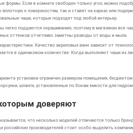
ые формы. Если в комнате свободен только угол, можно подо
 вплотную к поверхностям, так и ставят на каркас или подиум
овальные чаши, которые подходят под любой интерьер.
ы легко поддаются окрашиванию, поэтому в магазинах всё чащ
мных оттенков отчетливо заметны разводы от воды и мыла.
арактеристики. Качество акриловых ванн зависит от технолог
ается в одинаковом количестве. Когда выполняют чаши из лис
рианта установки ограничен размером помещения, бюджетом 
орсунки, шланги, установленные по бокам емкости для гидро
 которым доверяют
казывается, что несколько моделей отличаются только брен
и российских производителей стоит особо выделить компании 