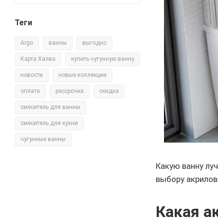
Теги
Argo
ванны
выгодно
Карта Халва
купить чугунную ванну
новости
новые коллекции
оплата
рассрочка
скидка
смеситель для ванны
смеситель для кухни
чугунные ванны
Какую ванну луч
выбору акрилов
Какая а