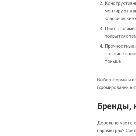
Конструктивн
монтируют как
классические 
Цвет. Полимер
покрытиях те
Прочностные х
толщине залив
тоньше.
Выбор формы и ва
(хромированные ф
Бренды,
Довольно часто о
параметрах? Сред