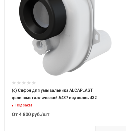
(c) Сифон для умывальника ALCAPLAST
цельнометаллический A437 водослив d32
Под заказ
От
4 800
руб.
/шт