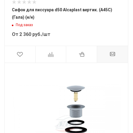
Сифон для писсуара d50 Alcaplast вертик. (A45С)
(Гала) (н/н)
Под заказ
От
2 360
руб.
/шт