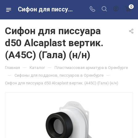
0
Сифон для писсуара d50 Alcaplast вертик. (A45С) (Гала) (н/н) в розничных магазинах Сантехторг
Сифон для писсуара
d50 Alcaplast вертик.
(A45С) (Гала) (н/н)
—
—
Главная
Каталог
Пластмассовая арматура в Оренбурге
—
—
Сифоны для поддонов, писсуаров в Оренбурге
Сифон для писсуара d50 Alcaplast вертик. (A45С) (Гала) (н/н)