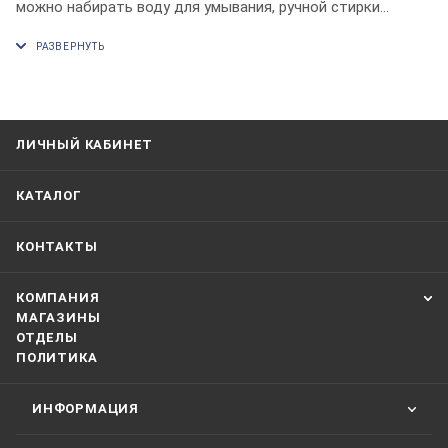
можно набирать воду для умывания, ручной стирки
или мытья продуктов. Латунное изделие с глянцевой
хромированной поверхностью придаст эстетичный вид
раковине, скрывая сливное отверстие и предотвращая
распространение неприятных запахов. Автоматический
механизм «клик-клак» делает его эксплуатацию простой
ЛИЧНЫЙ КАБИНЕТ
и удобной.
КАТАЛОГ
КОНТАКТЫ
КОМПАНИЯ
МАГАЗИНЫ
ОТДЕЛЫ
ПОЛИТИКА
ИНФОРМАЦИЯ