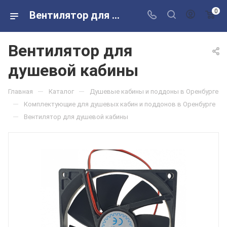
0
Вентилятор для душевой кабины в розничных магазинах Сантехторг
Вентилятор для
душевой кабины
—
—
Главная
Каталог
Душевые кабины и поддоны в Оренбурге
—
Комплектующие для душевых кабин и поддонов в Оренбурге
—
Вентилятор для душевой кабины