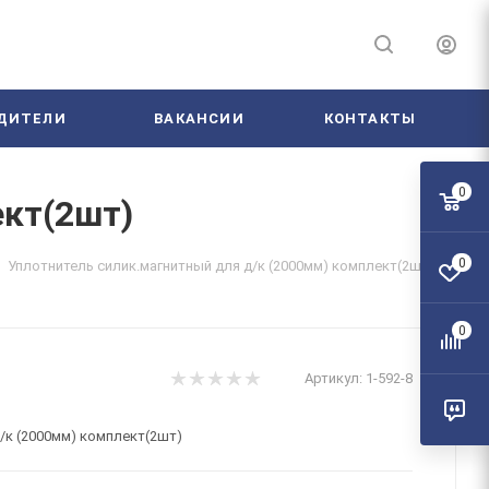
ДИТЕЛИ
ВАКАНСИИ
КОНТАКТЫ
0
ект(2шт)
0
Уплотнитель силик.магнитный для д/к (2000мм) комплект(2шт)
0
Артикул:
1-592-8
/к (2000мм) комплект(2шт)