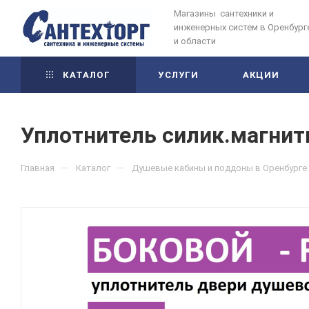
Магазины сантехники и
инженерных систем в Оренбург
и области
КАТАЛОГ
УСЛУГИ
АКЦИИ
Уплотнитель силик.магнит
—
—
Главная
Каталог
Душевые кабины и поддоны в Оренбурге