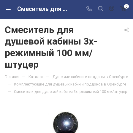
0
Смеситель для душевой кабины 3х- режимный 100 мм/штуцер в розничных магазинах Сантехторг
Смеситель для
душевой кабины 3х-
режимный 100 мм/
штуцер
—
—
Главная
Каталог
Душевые кабины и поддоны в Оренбурге
—
Комплектующие для душевых кабин и поддонов в Оренбурге
—
Смеситель для душевой кабины 3х- режимный 100 мм/штуцер