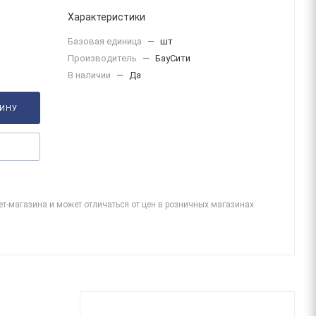
Характеристики
Базовая единица
—
шт
Производитель
—
БауСити
В наличии
—
Да
ЗИНУ
ет-магазина и может отличаться от цен в розничных магазинах