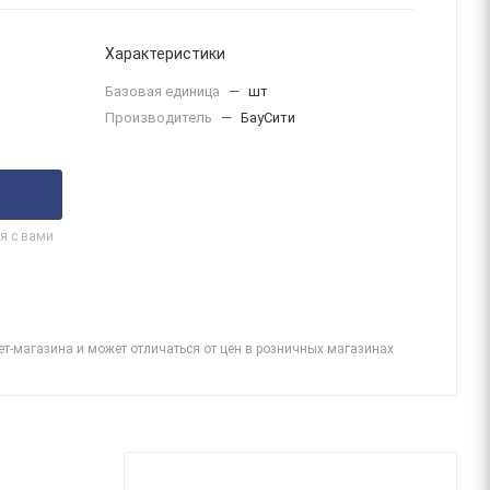
Характеристики
Базовая единица
—
шт
Производитель
—
БауСити
я с вами
ет-магазина и может отличаться от цен в розничных магазинах