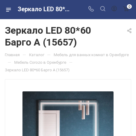
0
Зеркало LED 80*60 Барго А (15657) в розничных магазинах Сантехторг
Зеркало LED 80*60
Барго А (15657)
—
—
Главная
Каталог
Мебель для ванных комнат в Оренбурге
—
—
Мебель Corozo в Оренбурге
Зеркало LED 80*60 Барго А (15657)