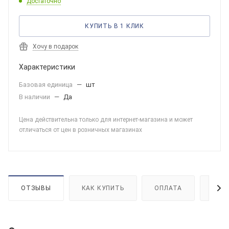
Достаточно
КУПИТЬ В 1 КЛИК
Хочу в подарок
Характеристики
Базовая единица
—
шт
В наличии
—
Да
Цена действительна только для интернет-магазина и может
отличаться от цен в розничных магазинах
ОТЗЫВЫ
КАК КУПИТЬ
ОПЛАТА
ДОС