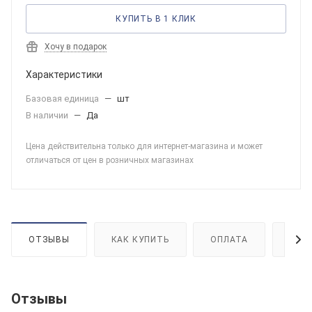
КУПИТЬ В 1 КЛИК
Хочу в подарок
Характеристики
Базовая единица
—
шт
В наличии
—
Да
Цена действительна только для интернет-магазина и может
отличаться от цен в розничных магазинах
ОТЗЫВЫ
КАК КУПИТЬ
ОПЛАТА
ДОС
Отзывы