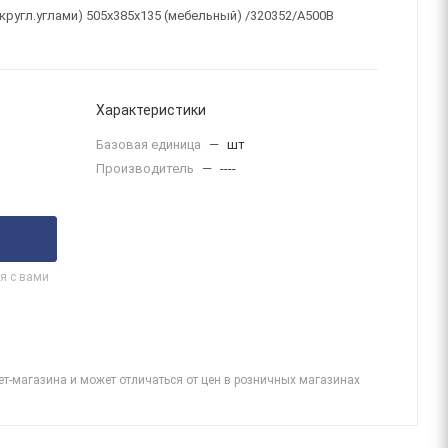
ругл.углами) 505х385х135 (мебельный) /320352/A500B
Характеристики
Базовая единица
—
шт
Производитель
—
----
я с вами
ет-магазина и может отличаться от цен в розничных магазинах