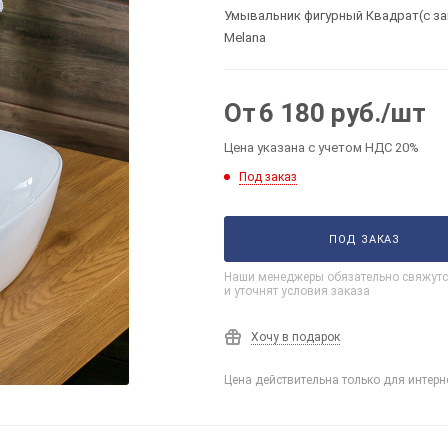
Умывальник фигурный Квадрат(с зак
Melana
От
6 180
руб.
/шт
Цена указана с учетом НДС 20%
Под заказ
ПОД ЗАКАЗ
Наши менеджеры обязательно свяжутс
и уточнят условия заказа
Хочу в подарок
Цена действительна только для интерн