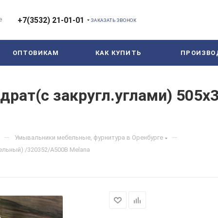
е
+7(3532) 21-01-01
ЗАКАЗАТЬ ЗВОНОК
ОПТОВИКАМ
КАК КУПИТЬ
ПРОИЗВО
рат(с закругл.углами) 505х
—
—
Умывальники мебельные, фурнитура в Оренбурге
ельный) /320352/A500B Melana