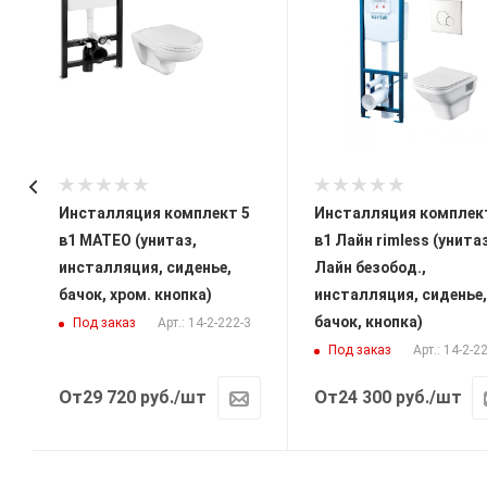
Инсталляция комплект 5
Инсталляция комплек
в1 МАТЕО (унитаз,
в1 Лайн rimless (унита
инсталляция, сиденье,
Лайн безобод.,
бачок, хром. кнопка)
инсталляция, сиденье,
бачок, кнопка)
Под заказ
Арт.: 14-2-222-3
Под заказ
Арт.: 14-2-2
От
От
29 720
руб.
/шт
24 300
руб.
/шт