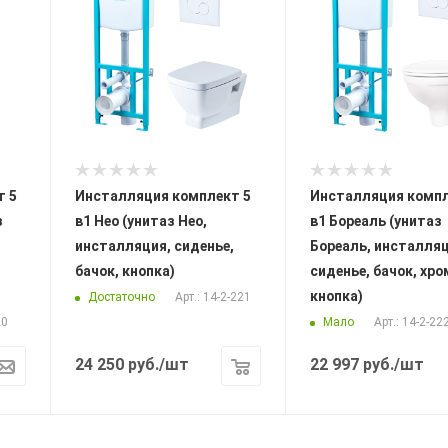
т 5
Инсталляция комплект 5
Инсталляция компл
з
в1 Нео (унитаз Нео,
в1 Бореаль (унитаз
инсталляция, сиденье,
Бореаль, инсталляц
бачок, кнопка)
сиденье, бачок, хро
кнопка)
Достаточно
Арт.: 14-2-221
Мало
20
Арт.: 14-2-22
24 250
руб.
/шт
22 997
руб.
/шт