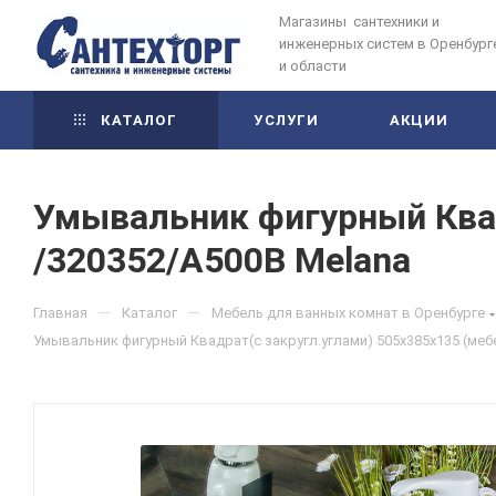
Магазины сантехники и
инженерных систем в Оренбург
и области
КАТАЛОГ
УСЛУГИ
АКЦИИ
Умывальник фигурный Квад
/320352/A500B Melana
—
—
Главная
Каталог
Мебель для ванных комнат в Оренбурге
Умывальник фигурный Квадрат(с закругл.углами) 505х385х135 (меб