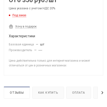
От
6 350
руб.
/шт
Цена указана с учетом НДС 20%
Под заказ
Хочу в подарок
Характеристики
Базовая единица
—
шт
Производитель
—
----
Цена действительна только для интернет-магазина и может
отличаться от цен в розничных магазинах
ОТЗЫВЫ
КАК КУПИТЬ
ОПЛАТА
ДОС