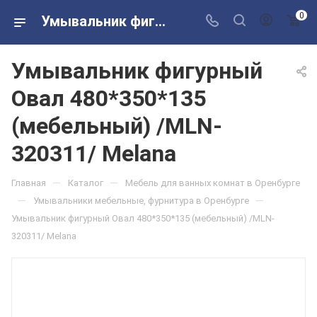
0
Умывальник фигурный Овал 480*350*135 (мебельный) /MLN-320311/ Melana в розничных магазинах Сантехторг
Умывальник фигурный
Овал 480*350*135
(мебельный) /MLN-
320311/ Melana
—
—
Главная
Каталог
Мебель для ванных комнат в Оренбурге
—
—
Умывальники мебельные, фурнитура в Оренбурге
Умывальник фигурный Овал 480*350*135 (мебельный) /MLN-
320311/ Melana