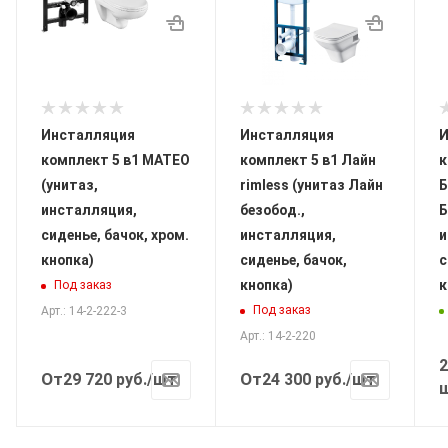
Инсталляция
Инсталляция
И
комплект 5 в1 МАТЕО
комплект 5 в1 Лайн
к
(унитаз,
rimless (унитаз Лайн
Б
инсталляция,
безобод.,
Б
сиденье, бачок, хром.
инсталляция,
и
кнопка)
сиденье, бачок,
с
кнопка)
к
Под заказ
Под заказ
Арт.: 14-2-222-3
Арт.: 14-2-220
2
От
От
29 720
руб.
/шт
24 300
руб.
/шт