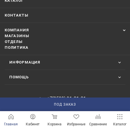
КАТАЛОГ
КОНТАКТЫ
КОМПАНИЯ
МАГАЗИНЫ
ОТДЕЛЫ
ПОЛИТИКА
ИНФОРМАЦИЯ
ПОМОЩЬ
+7(3532) 21-01-01
ПОД ЗАКАЗ
ЗАКАЗАТЬ ЗВОНОК
210101@mail.ru
Главная
Кабинет
Корзина
Избранные
Сравнение
Каталог