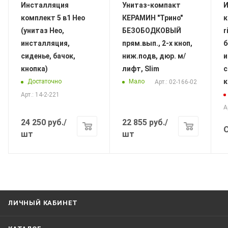
Инсталляция
Унитаз-компакт
И
комплект 5 в1 Нео
КЕРАМИН "Трино"
к
(унитаз Нео,
БЕЗОБОДКОВЫЙ
r
инсталляция,
прям.вып., 2-х кноп,
б
сиденье, бачок,
ниж.подв, дюр. м/
и
кнопка)
лифт, Slim
с
к
Достаточно
Мало
Арт.: 02-166-02
Арт.: 14-2-221
А
24 250
руб.
/
22 855
руб.
/
шт
шт
ЛИЧНЫЙ КАБИНЕТ