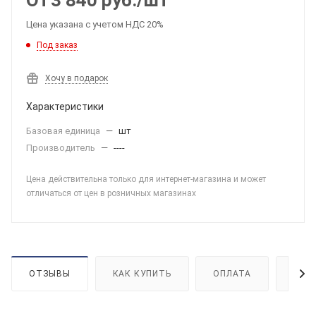
От
3 840
руб.
/шт
Цена указана с учетом НДС 20%
Под заказ
Хочу в подарок
Характеристики
Базовая единица
—
шт
Производитель
—
----
Цена действительна только для интернет-магазина и может
отличаться от цен в розничных магазинах
ОТЗЫВЫ
КАК КУПИТЬ
ОПЛАТА
ДОС