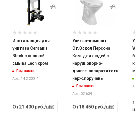
Инсталляция для
Унитаз-компакт
У
унитаза Cersanit
Ст.Оскол Персона
W
Black с кнопкой
Ком. для людей с
б
смыва Leon хром
наруш.опорно-
к
двигат.аппарата+откидной
м
Под заказ
нерж.поручень
Арт.: 14-2-222-4
Под заказ
А
Арт.: 02-639
1
От
От
21 400
руб.
/шт
18 450
руб.
/шт