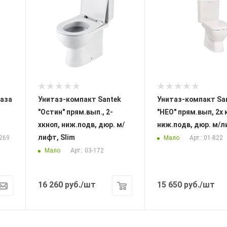
аза
Унитаз-компакт Santek
Унитаз-компакт Sa
"Остин" прям.вып., 2-
"НЕО" прям.вып, 2х кноп,
хкноп, ниж.подв, дюр. м/
ниж.подв, дюр. м/
лифт, Slim
Мало
2269
Арт.: 01-822
Мало
Арт.: 03-172
16 260
руб.
/шт
15 650
руб.
/шт