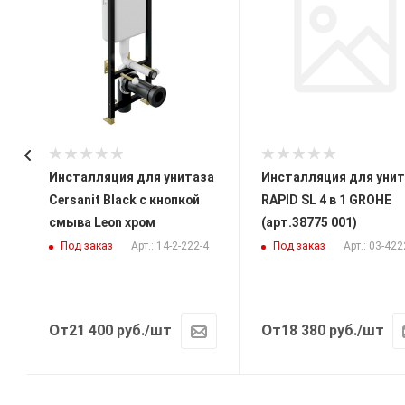
Инсталляция для унитаза
Инсталляция для унит
Cersanit Black с кнопкой
RAPID SL 4 в 1 GROHE
смыва Leon хром
(арт.38775 001)
Под заказ
Под заказ
Арт.: 14-2-222-4
Арт.: 03-42
От
От
21 400
руб.
/шт
18 380
руб.
/шт