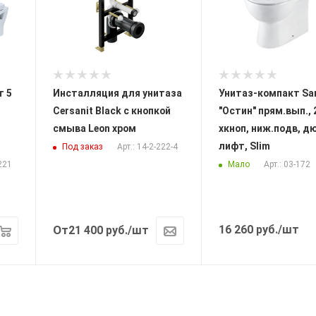
т 5
Инсталляция для унитаза
Унитаз-компакт Sa
Cersanit Black с кнопкой
"Остин" прям.вып., 
смыва Leon хром
хкноп, ниж.подв, дюр. м/
лифт, Slim
Под заказ
Арт.: 14-2-222-4
Мало
-221
Арт.: 03-172
От
16 260
руб.
/шт
21 400
руб.
/шт