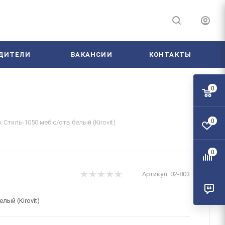
ДИТЕЛИ
ВАКАНСИИ
КОНТАКТЫ
0
0
Стиль-1050 меб с/отв.белый (Kirovit)
0
Артикул:
02-803
лый (Kirovit)