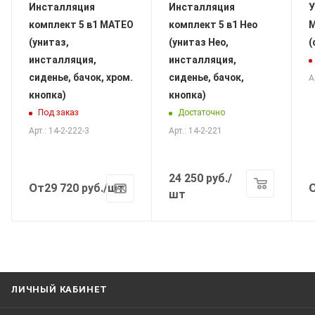
Инсталляция
Инсталляция
У
комплект 5 в1 МАТЕО
комплект 5 в1 Нео
M
(унитаз,
(унитаз Нео,
(
инсталляция,
инсталляция,
сиденье, бачок, хром.
сиденье, бачок,
А
кнопка)
кнопка)
Под заказ
Достаточно
Арт.: 14-2-222-3
Арт.: 14-2-221
24 250
руб.
/
От
29 720
руб.
/шт
шт
ЛИЧНЫЙ КАБИНЕТ