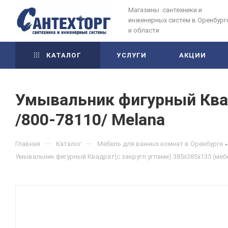
Магазины сантехники и
инженерных систем в Оренбург
и области
КАТАЛОГ
УСЛУГИ
АКЦИИ
Умывальник фигурный Квад
/800-78110/ Melana
—
—
Главная
Каталог
Мебель для ванных комнат в Оренбурге
Умывальник фигурный Квадрат(с закругл.углами) 385х385х135 (меб