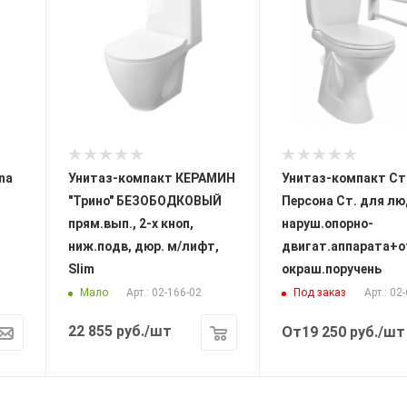
na
Унитаз-компакт КЕРАМИН
Унитаз-компакт Ст
"Трино" БЕЗОБОДКОВЫЙ
Персона Ст. для лю
прям.вып., 2-х кноп,
наруш.опорно-
ниж.подв, дюр. м/лифт,
двигат.аппарата+о
Slim
окраш.поручень
Мало
Под заказ
Арт.: 02-166-02
Арт.: 02
22 855
руб.
/шт
От
19 250
руб.
/шт