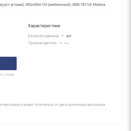
ругл.углами) 385х385х135 (мебельный) /800-78110/ Melana
Характеристики
Базовая единица
—
шт
Производитель
—
----
я с вами
ет-магазина и может отличаться от цен в розничных магазинах