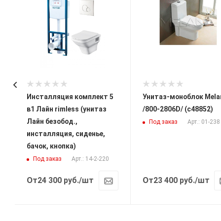
Инсталляция комплект 5
Унитаз-моноблок Mela
в1 Лайн rimless (унитаз
/800-2806D/ (с48852)
Лайн безобод.,
Под заказ
Арт.: 01-238
инсталляция, сиденье,
бачок, кнопка)
Под заказ
Арт.: 14-2-220
От
От
24 300
руб.
/шт
23 400
руб.
/шт