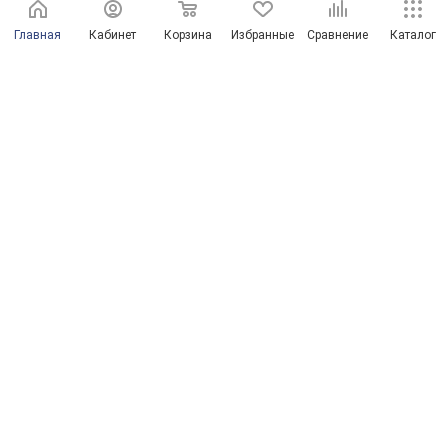
Главная
Кабинет
Корзина
Избранные
Сравнение
Каталог
г. Оренбург, пр-д Автоматики, 8 "А"
© Магазины сантехники в Оренбурге и Оренбургской области
Продвижение сайта от ООО "Новые решения"