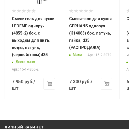
Смеситель для кухни
Смеситель для кухни
С
LEDEME одноруч.
GERHANS одноруч.
L
(4855-2) бок. с
(К14083) бок. латунь,
(
выходом для пить.
гайка, d35
в
воды, латунь,
(РАСПРОДАЖА)
в
(черный/хром)d35
ч
Мало
Арт.: 15-2-8079
Достаточно
Арт.: 15-1-4855-2
А
7 950
руб.
/
7 300
руб.
/
6
шт
шт
ЛИЧНЫЙ КАБИНЕТ