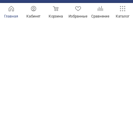
210101@mail.ru
Главная
Кабинет
Корзина
Избранные
Сравнение
Каталог
г. Оренбург, пр-д Автоматики, 8 "А"
© Магазины сантехники в Оренбурге и Оренбургской области
Продвижение сайта от ООО "Новые решения"