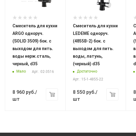
Смеситель для кухни
Смеситель для кухни
С
ARGO одноруч.
LEDEME одноруч.
A
(SOLID 3509) бок. с
(4855В-2) бок. с
(
выходом для пить.
выходом для пить.
в
воды нерж.сталь,
воды, латунь,
в
черный, d35
(черный) d35
d
Мало
Достаточно
Арт.: 02-3516
Арт.: 15-1-4855-22
8 960
руб.
/
8 550
руб.
/
8
шт
шт