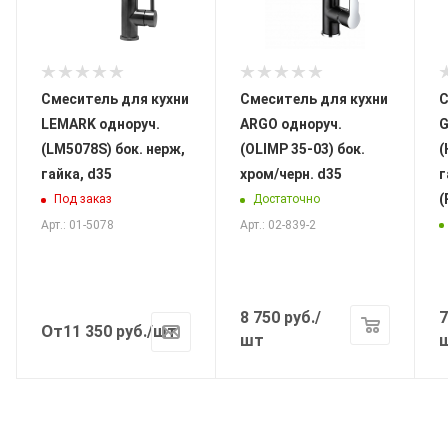
Смеситель для кухни
Смеситель для кухни
С
LEMARK одноруч.
ARGO одноруч.
G
(LM5078S) бок. нерж,
(OLIMP 35-03) бок.
(
гайка, d35
хром/черн. d35
г
Под заказ
Достаточно
Арт.: 01-5078
Арт.: 02-839-2
8 750
руб.
/
7
От
11 350
руб.
/шт
шт