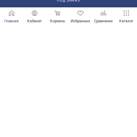
ПОД ЗАКАЗ
210101@mail.ru
Главная
Кабинет
Корзина
Избранные
Сравнение
Каталог
г. Оренбург, пр-д Автоматики, 8 "А"
© Магазины сантехники в Оренбурге и Оренбургской области
Продвижение сайта от ООО "Новые решения"