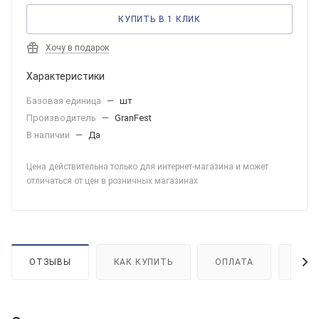
КУПИТЬ В 1 КЛИК
Хочу в подарок
Характеристики
Базовая единица
—
шт
Производитель
—
GranFest
В наличии
—
Да
Цена действительна только для интернет-магазина и может
отличаться от цен в розничных магазинах
ОТЗЫВЫ
КАК КУПИТЬ
ОПЛАТА
ДОС