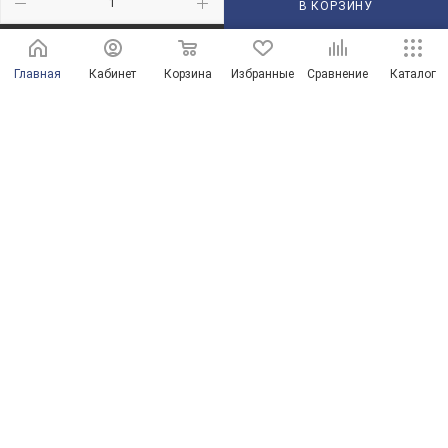
В КОРЗИНУ
210101@mail.ru
Главная
Кабинет
Корзина
Избранные
Сравнение
Каталог
г. Оренбург, пр-д Автоматики, 8 "А"
© Магазины сантехники в Оренбурге и Оренбургской области
Продвижение сайта от ООО "Новые решения"