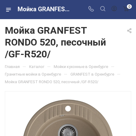
0
Мойка GRANFEST RONDO 520, песочный /GF-R520/ в розничных магазинах Сантехторг
Мойка GRANFEST
RONDO 520, песочный
/GF-R520/
—
—
—
Главная
Каталог
Мойки кухонные в Оренбурге
—
—
Гранитные мойки в Оренбурге
GRANFEST в Оренбурге
Мойка GRANFEST RONDO 520, песочный /GF-R520/