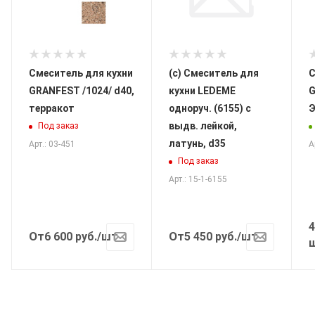
Смеситель для кухни
(с) Смеситель для
С
GRANFEST /1024/ d40,
кухни LEDEME
G
терракот
одноруч. (6155) с
выдв. лейкой,
Под заказ
латунь, d35
Арт.: 03-451
А
Под заказ
Арт.: 15-1-6155
4
От
От
6 600
руб.
/шт
5 450
руб.
/шт