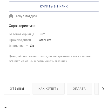
КУПИТЬ В 1 КЛИК
Хочу в подарок
Характеристики
Базовая единица
—
шт
Производитель
—
GranFest
В наличии
—
Да
Цена действительна только для интернет-магазина и может
отличаться от цен в розничных магазинах
ОТЗЫВЫ
КАК КУПИТЬ
ОПЛАТА
ДОС