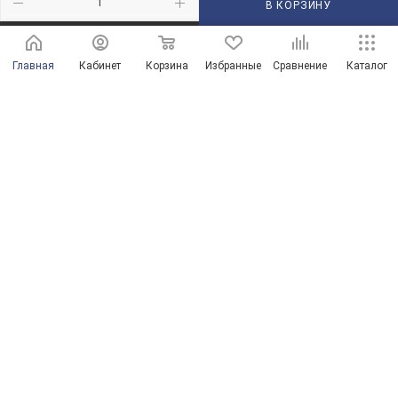
В КОРЗИНУ
210101@mail.ru
Главная
Кабинет
Корзина
Избранные
Сравнение
Каталог
г. Оренбург, пр-д Автоматики, 8 "А"
© Магазины сантехники в Оренбурге и Оренбургской области
Продвижение сайта от ООО "Новые решения"