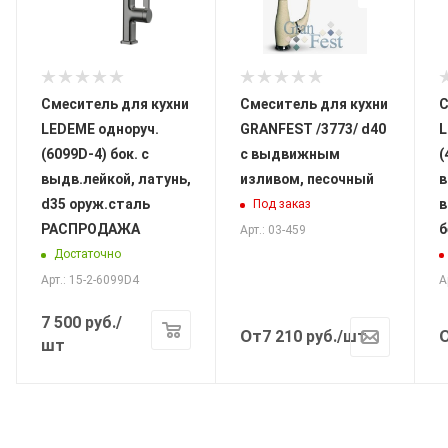
Смеситель для кухни
Смеситель для кухни
С
LEDEME одноруч.
GRANFEST /3773/ d40
L
(6099D-4) бок. с
с выдвижным
(
выдв.лейкой, латунь,
изливом, песочный
в
d35 оруж.сталь
в
Под заказ
РАСПРОДАЖА
б
Арт.: 03-459
Достаточно
Арт.: 15-2-6099D4
А
7 500
руб.
/
От
7 210
руб.
/шт
шт