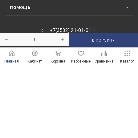
ПОМОЩЬ
+7(3532) 21-01-01
ЗАКАЗАТЬ ЗВОНОК
В КОРЗИНУ
210101@mail.ru
Главная
Кабинет
Корзина
Избранные
Сравнение
Каталог
г. Оренбург, пр-д Автоматики, 8 "А"
© Магазины сантехники в Оренбурге и Оренбургской области