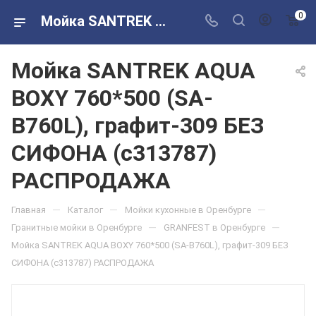
0
Мойка SANTREK AQUA BOXY 760*500 (SA-B760L), графит-309 БЕЗ СИФОНА (с313787) РАСПРОДАЖА в розничных магазинах Сантехторг
Мойка SANTREK AQUA
BOXY 760*500 (SA-
B760L), графит-309 БЕЗ
СИФОНА (с313787)
РАСПРОДАЖА
—
—
—
Главная
Каталог
Мойки кухонные в Оренбурге
—
—
Гранитные мойки в Оренбурге
GRANFEST в Оренбурге
Мойка SANTREK AQUA BOXY 760*500 (SA-B760L), графит-309 БЕЗ
СИФОНА (с313787) РАСПРОДАЖА