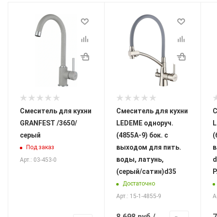
Смеситель для кухни
Смеситель для кухни
С
GRANFEST /3650/
LEDEME одноруч.
L
серый
(4855А-9) бок. с
(
выходом для пить.
в
Под заказ
воды, латунь,
d
Арт.: 03-453-0
(серый/сатин)d35
Достаточно
Арт.: 15-1-4855-9
А
8 698
руб.
/
7