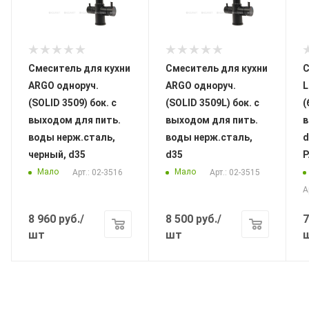
Смеситель для кухни
Смеситель для кухни
С
ARGO одноруч.
ARGO одноруч.
L
(SOLID 3509) бок. с
(SOLID 3509L) бок. с
(
выходом для пить.
выходом для пить.
в
воды нерж.сталь,
воды нерж.сталь,
d
черный, d35
d35
Мало
Мало
Арт.: 02-3516
Арт.: 02-3515
А
8 960
руб.
/
8 500
руб.
/
7
шт
шт