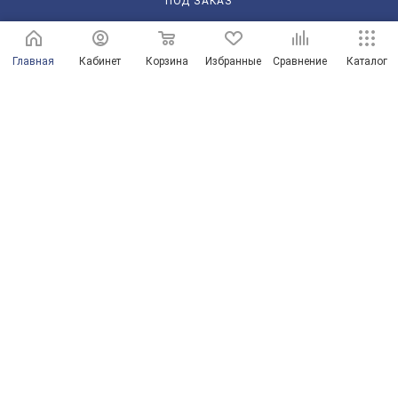
ПОД ЗАКАЗ
210101@mail.ru
Главная
Кабинет
Корзина
Избранные
Сравнение
Каталог
г. Оренбург, пр-д Автоматики, 8 "А"
© Магазины сантехники в Оренбурге и Оренбургской области
Продвижение сайта от ООО "Новые решения"