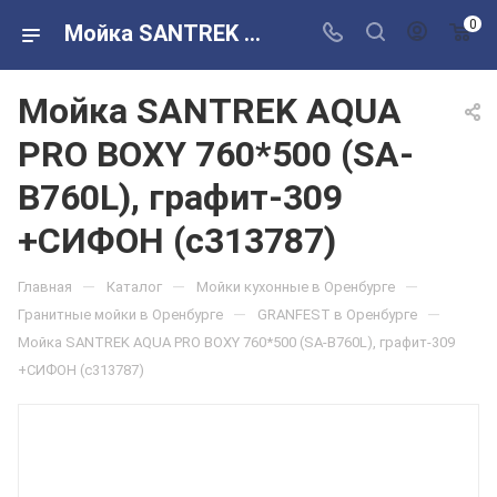
0
Мойка SANTREK AQUA PRO BOXY 760*500 (SA-B760L), графит-309 +СИФОН (с313787) в розничных магазинах Сантехторг
Мойка SANTREK AQUA
PRO BOXY 760*500 (SA-
B760L), графит-309
+СИФОН (с313787)
—
—
—
Главная
Каталог
Мойки кухонные в Оренбурге
—
—
Гранитные мойки в Оренбурге
GRANFEST в Оренбурге
Мойка SANTREK AQUA PRO BOXY 760*500 (SA-B760L), графит-309
+СИФОН (с313787)