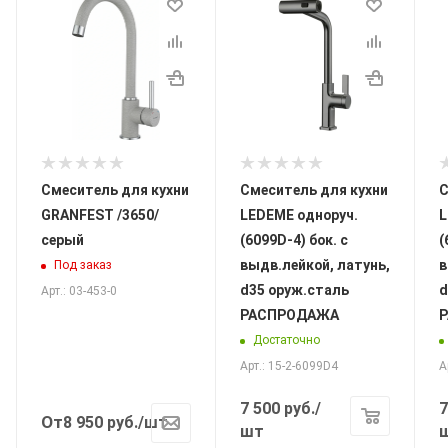
Смеситель для кухни
Смеситель для кухни
С
GRANFEST /3650/
LEDEME одноруч.
L
серый
(6099D-4) бок. с
(
выдв.лейкой, латунь,
в
Под заказ
d35 оруж.сталь
d
Арт.: 03-453-0
РАСПРОДАЖА
Достаточно
Арт.: 15-2-6099D4
А
7 500
руб.
/
7
От
8 950
руб.
/шт
шт