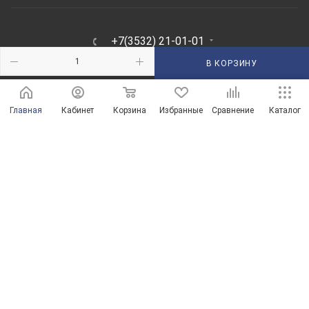
+7(3532) 21-01-01
ЗАКАЗАТЬ ЗВОНОК
В КОРЗИНУ
210101@mail.ru
Главная
Кабинет
Корзина
Избранные
Сравнение
Каталог
г. Оренбург, пр-д Автоматики, 8 "А"
© Магазины сантехники в Оренбурге и Оренбургской области