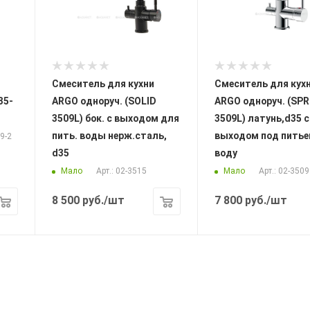
Смеситель для кухни
Смеситель для кух
35-
ARGO одноруч. (SOLID
ARGO одноруч. (SPR
3509L) бок. с выходом для
3509L) латунь,d35 с
пить. воды нерж.сталь,
выходом под питье
39-2
d35
воду
Мало
Мало
Арт.: 02-3515
Арт.: 02-3509
8 500
руб.
/шт
7 800
руб.
/шт