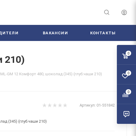
ДИТЕЛИ
ВАКАНСИИ
КОНТАКТЫ
0
 210)
0
ML-GM 12 Комфорт 480, шоколад (345) (глуб.чаши 210)
0
Артикул:
01-551842
ад (345) (глуб.чаши 210)