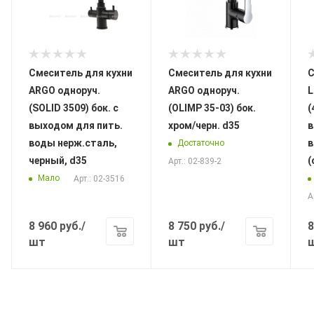
Смеситель для кухни
Смеситель для кухни
С
ARGO одноруч.
ARGO одноруч.
L
(SOLID 3509) бок. с
(OLIMP 35-03) бок.
(
выходом для пить.
хром/черн. d35
в
воды нерж.сталь,
в
Достаточно
черный, d35
(
Арт.: 02-839-2
Мало
Арт.: 02-3516
А
8 960
руб.
/
8 750
руб.
/
8
шт
шт