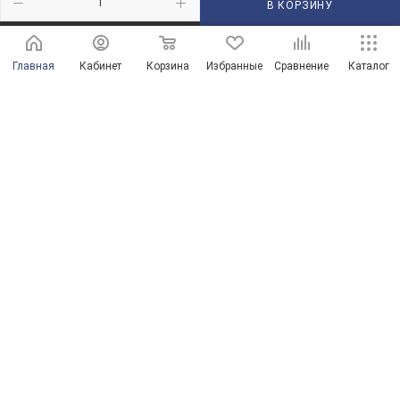
В КОРЗИНУ
210101@mail.ru
Главная
Кабинет
Корзина
Избранные
Сравнение
Каталог
г. Оренбург, пр-д Автоматики, 8 "А"
© Магазины сантехники в Оренбурге и Оренбургской области
Продвижение сайта от ООО "Новые решения"