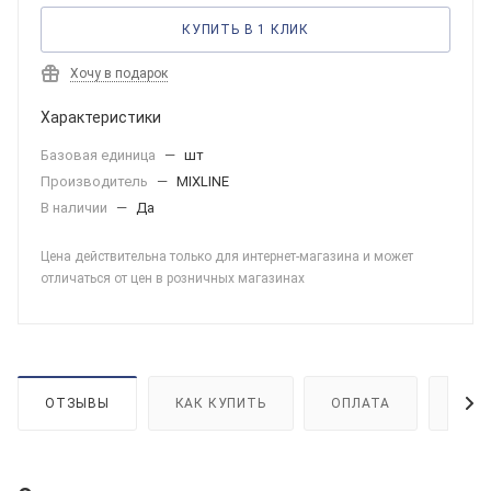
КУПИТЬ В 1 КЛИК
Хочу в подарок
Характеристики
Базовая единица
—
шт
Производитель
—
MIXLINE
В наличии
—
Да
Цена действительна только для интернет-магазина и может
отличаться от цен в розничных магазинах
ОТЗЫВЫ
КАК КУПИТЬ
ОПЛАТА
ДОС