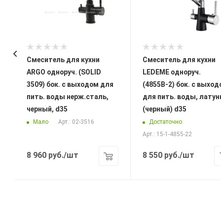
Смеситель для кухни
Смеситель для кухни
ARGO одноруч. (SOLID
LEDEME одноруч.
3509) бок. с выходом для
(4855В-2) бок. с выход
пить. воды нерж.сталь,
для пить. воды, латун
черный, d35
(черный) d35
Мало
Достаточно
Арт.: 02-3516
Арт.: 15-1-4855-22
8 960
руб.
/шт
8 550
руб.
/шт