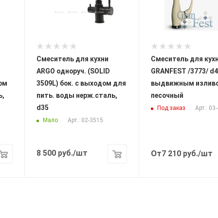
Смеситель для кухни
Смеситель для кух
ARGO одноруч. (SOLID
GRANFEST /3773/ d4
ом
3509L) бок. с выходом для
выдвижным излив
ь,
пить. воды нерж.сталь,
песочный
d35
Под заказ
Арт.: 03
Мало
Арт.: 02-3515
8 500
руб.
/шт
От
7 210
руб.
/шт