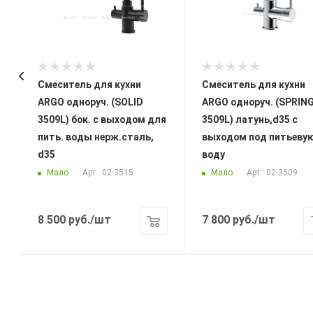
Смеситель для кухни
Смеситель для кухни
ARGO одноруч. (SOLID
ARGO одноруч. (SPRIN
3509L) бок. с выходом для
3509L) латунь,d35 с
пить. воды нерж.сталь,
выходом под питьеву
d35
воду
Мало
Мало
Арт.: 02-3515
Арт.: 02-3509
8 500
руб.
/шт
7 800
руб.
/шт