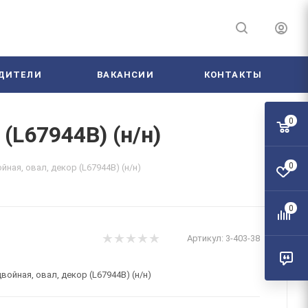
ДИТЕЛИ
ВАКАНСИИ
КОНТАКТЫ
0
(L67944В) (н/н)
0
ная, овал, декор (L67944В) (н/н)
0
Артикул:
3-403-38
ойная, овал, декор (L67944В) (н/н)