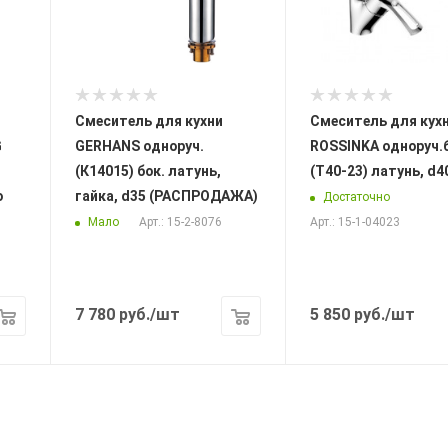
Смеситель для кухни
Смеситель для кух
G
GERHANS одноруч.
ROSSINKA одноруч.б
(К14015) бок. латунь,
(T40-23) латунь, d4
ю
гайка, d35 (РАСПРОДАЖА)
Достаточно
Мало
Арт.: 15-2-8076
Арт.: 15-1-04023
7 780
руб.
/шт
5 850
руб.
/шт