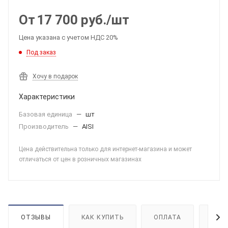
От
17 700
руб.
/шт
Цена указана с учетом НДС 20%
Под заказ
Хочу в подарок
Характеристики
Базовая единица
—
шт
Производитель
—
AISI
Цена действительна только для интернет-магазина и может
отличаться от цен в розничных магазинах
ОТЗЫВЫ
КАК КУПИТЬ
ОПЛАТА
ДОС