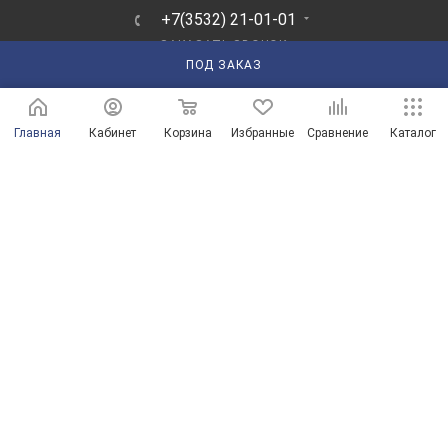
+7(3532) 21-01-01
ЗАКАЗАТЬ ЗВОНОК
ПОД ЗАКАЗ
210101@mail.ru
г. Оренбург, пр-д Автоматики, 8 "А"
Главная
Кабинет
Корзина
Избранные
Сравнение
Каталог
© Магазины сантехники в Оренбурге и Оренбургской области
Продвижение сайта от ООО "Новые решения"