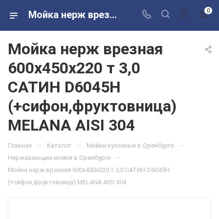
0
Мойка нерж врезная 600х450х220 т 3,0 САТИН D6045H (+сифон,фруктовница) MELANA AISI 304 в розничных магазинах Сантехторг
Мойка нерж врезная
600х450х220 т 3,0
САТИН D6045H
(+сифон,фруктовница)
MELANA AISI 304
—
—
—
Главная
Каталог
Мойки кухонные в Оренбурге
—
Нержавеющие мойки в Оренбурге
Мойка нерж врезная 600х450х220 т 3,0 САТИН D6045H
(+сифон,фруктовница) MELANA AISI 304