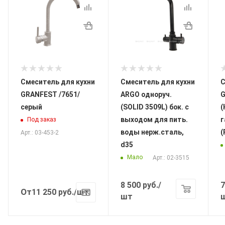
Смеситель для кухни
Смеситель для кухни
С
GRANFEST /7651/
ARGO одноруч.
G
серый
(SOLID 3509L) бок. с
(
выходом для пить.
г
Под заказ
воды нерж.сталь,
Арт.: 03-453-2
d35
Мало
Арт.: 02-3515
8 500
руб.
/
7
От
11 250
руб.
/шт
шт