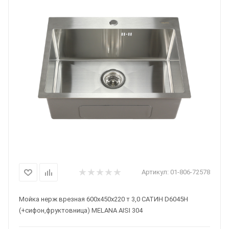
Артикул:
01-806-72578
Мойка нерж врезная 600х450х220 т 3,0 САТИН D6045H
(+сифон,фруктовница) MELANA AISI 304