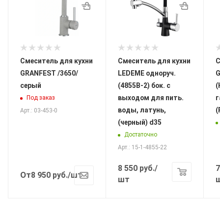
Смеситель для кухни
Смеситель для кухни
С
GRANFEST /3650/
LEDEME одноруч.
G
серый
(4855В-2) бок. с
(
выходом для пить.
г
Под заказ
воды, латунь,
Арт.: 03-453-0
(черный) d35
Достаточно
Арт.: 15-1-4855-22
8 550
руб.
/
7
От
8 950
руб.
/шт
шт