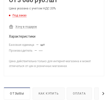
От
3 080
руб.
/шт
Цена указана с учетом НДС 20%
Под заказ
Хочу в подарок
Характеристики
Базовая единица
—
шт
Производитель
—
----
Цена действительна только для интернет-магазина и может
отличаться от цен в розничных магазинах
ОТЗЫВЫ
КАК КУПИТЬ
ОПЛАТА
ДОС