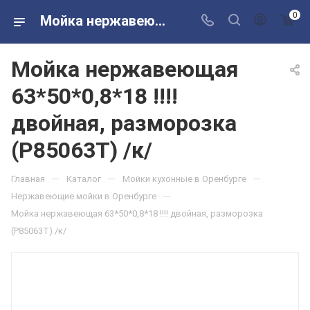
0
Мойка нержавеющая 63*50*0,8*18 !!!! двойная, разморозка (P85063T) /к/ в розничных магазинах Сантехторг
Мойка нержавеющая
63*50*0,8*18 !!!!
двойная, разморозка
(P85063T) /к/
—
—
—
Главная
Каталог
Мойки кухонные в Оренбурге
—
Нержавеющие мойки в Оренбурге
Мойка нержавеющая 63*50*0,8*18 !!!! двойная, разморозка
(P85063T) /к/