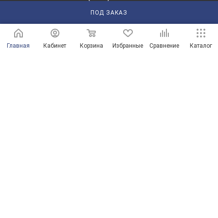
ЗАКАЗАТЬ ЗВОНОК
ПОД ЗАКАЗ
210101@mail.ru
Главная
Кабинет
Корзина
Избранные
Сравнение
Каталог
г. Оренбург, пр-д Автоматики, 8 "А"
© Магазины сантехники в Оренбурге и Оренбургской области
Продвижение сайта от ООО "Новые решения"