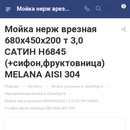
0
Мойка нерж врезная 680х450х200 т 3,0 САТИН H6845 (+сифон,фруктовница) MELANA AISI 304 в розничных магазинах Сантехторг
Мойка нерж врезная
680х450х200 т 3,0
САТИН H6845
(+сифон,фруктовница)
MELANA AISI 304
—
—
—
Главная
Каталог
Мойки кухонные в Оренбурге
—
Нержавеющие мойки в Оренбурге
Мойка нерж врезная 680х450х200 т 3,0 САТИН H6845
(+сифон,фруктовница) MELANA AISI 304