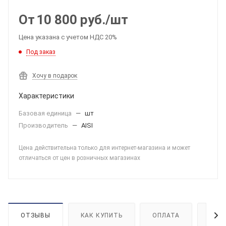
От
10 800
руб.
/шт
Цена указана с учетом НДС 20%
Под заказ
Хочу в подарок
Характеристики
Базовая единица
—
шт
Производитель
—
AISI
Цена действительна только для интернет-магазина и может
отличаться от цен в розничных магазинах
ОТЗЫВЫ
КАК КУПИТЬ
ОПЛАТА
ДОС