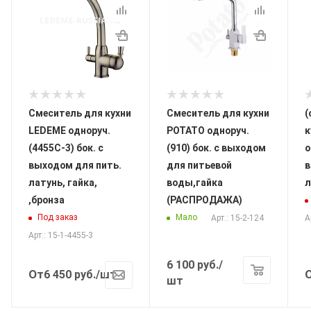
Смеситель для кухни
Смеситель для кухни
(
LEDEME одноруч.
POTATO одноруч.
к
(4455C-3) бок. с
(910) бок. с выходом
о
выходом для пить.
для питьевой
в
латунь, гайка,
воды,гайка
л
,бронза
(РАСПРОДАЖА)
Под заказ
Мало
Арт.: 15-2-124
А
Арт.: 15-1-4455-3
6 100
руб.
/
От
6 450
руб.
/шт
шт