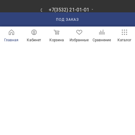
+7(3532) 21-01-01
ЗАКАЗАТЬ ЗВОНОК
ПОД ЗАКАЗ
210101@mail.ru
Главная
Кабинет
Корзина
Избранные
Сравнение
Каталог
г. Оренбург, пр-д Автоматики, 8 "А"
© Магазины сантехники в Оренбурге и Оренбургской области
Продвижение сайта от ООО "Новые решения"