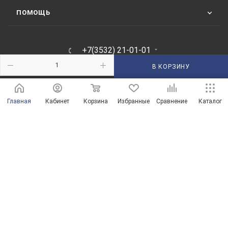
ПОМОЩЬ
+7(3532) 21-01-01
ЗАКАЗАТЬ ЗВОНОК
В КОРЗИНУ
210101@mail.ru
Главная
Кабинет
Корзина
Избранные
Сравнение
Каталог
г. Оренбург, пр-д Автоматики, 8 "А"
© Магазины сантехники в Оренбурге и Оренбургской области