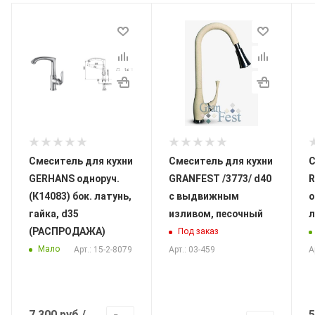
Смеситель для кухни
Смеситель для кухни
С
GERHANS одноруч.
GRANFEST /3773/ d40
R
(К14083) бок. латунь,
с выдвижным
о
гайка, d35
изливом, песочный
л
(РАСПРОДАЖА)
Под заказ
Мало
Арт.: 15-2-8079
Арт.: 03-459
А
7 300
руб.
/
5