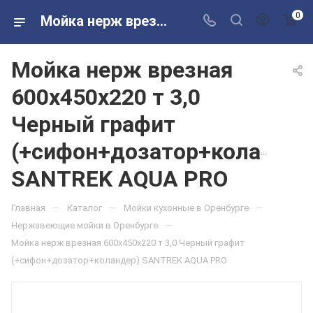
0
Мойка нерж врезная 600х450х220 т 3,0 Черный графит (+сифон+дозатор+коландер) SANTREK AQUA PRO в розничных магазинах Сантехторг
Мойка нерж врезная
600х450х220 т 3,0
Черный графит
(+сифон+дозатор+коландер
SANTREK AQUA PRO
—
—
—
Главная
Каталог
Мойки кухонные в Оренбурге
—
Нержавеющие мойки в Оренбурге
Мойка нерж врезная 600х450х220 т 3,0 Черный графит
(+сифон+дозатор+коландер) SANTREK AQUA PRO