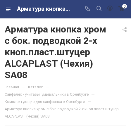
0
Арматура кнопка хром с бок. подводкой 2-х кноп.пласт.штуцер ALCAPLAST (Чехия) SA08 в розничных магазинах Сантехторг
Арматура кнопка хром
с бок. подводкой 2-х
кноп.пласт.штуцер
ALCAPLAST (Чехия)
SA08
—
—
Главная
Каталог
—
Санфаянс - унитазы, умывальники в Оренбурге
—
Комплектующие для санфаянса в Оренбурге
Арматура кнопка хром с бок. подводкой 2-х кноп.пласт.штуцер
ALCAPLAST (Чехия) SA08