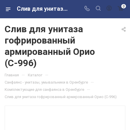
0
Слив для унитаза гофрированный армированный Орио (С-996) в розничных магазинах Сантехторг
Слив для унитаза
гофрированный
армированный Орио
(С-996)
—
—
Главная
Каталог
—
Санфаянс - унитазы, умывальники в Оренбурге
—
Комплектующие для санфаянса в Оренбурге
Слив для унитаза гофрированный армированный Орио (С-996)