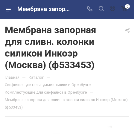
0
Мембрана запорная для сливн. колонки силикон Инкоэр (Москва) (ф533453) в розничных магазинах Сантехторг
Мембрана запорная
для сливн. колонки
силикон Инкоэр
(Москва) (ф533453)
—
—
Главная
Каталог
—
Санфаянс - унитазы, умывальники в Оренбурге
—
Комплектующие для санфаянса в Оренбурге
Мембрана запорная для сливн. колонки силикон Инкоэр (Москва)
(ф533453)