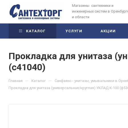
Магазины сантехники и
инженерных систем в Оренбург
и области
КАТАЛОГ
УСЛУГИ
АКЦИИ
Прокладка для унитаза (у
(с41040)
—
—
Главная
Каталог
Санфаянс - унитазы, умывальники в Орен
Прокладка для унитаза (универсальная/круглая) УКЛАД К-100 (ф53