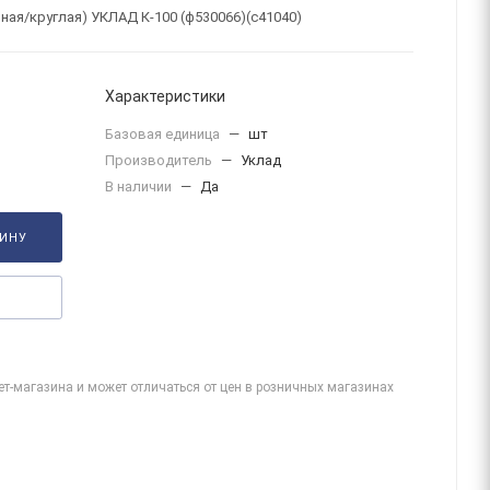
ная/круглая) УКЛАД К-100 (ф530066)(с41040)
Характеристики
Базовая единица
—
шт
Производитель
—
Уклад
В наличии
—
Да
ЗИНУ
ет-магазина и может отличаться от цен в розничных магазинах