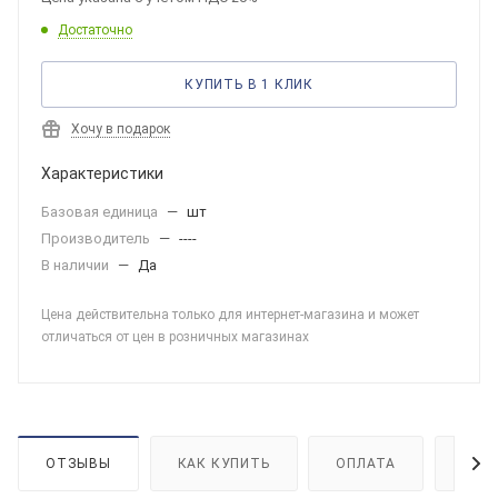
Достаточно
КУПИТЬ В 1 КЛИК
Хочу в подарок
Характеристики
Базовая единица
—
шт
Производитель
—
----
В наличии
—
Да
Цена действительна только для интернет-магазина и может
отличаться от цен в розничных магазинах
ОТЗЫВЫ
КАК КУПИТЬ
ОПЛАТА
ДОС