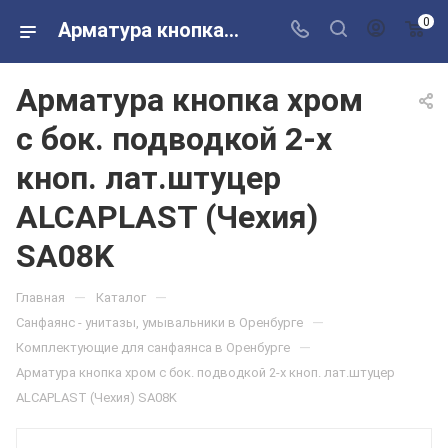
0
Арматура кнопка хром с бок. подводкой 2-х кноп. лат.штуцер ALCAPLAST (Чехия) SA08K в розничных магазинах Сантехторг
Арматура кнопка хром
с бок. подводкой 2-х
кноп. лат.штуцер
ALCAPLAST (Чехия)
SA08K
—
—
Главная
Каталог
—
Санфаянс - унитазы, умывальники в Оренбурге
—
Комплектующие для санфаянса в Оренбурге
Арматура кнопка хром с бок. подводкой 2-х кноп. лат.штуцер
ALCAPLAST (Чехия) SA08K