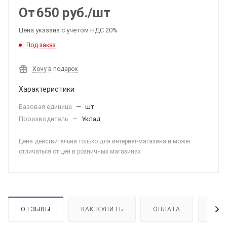
От
650
руб.
/шт
Цена указана с учетом НДС 20%
Под заказ
Хочу в подарок
Характеристики
Базовая единица
—
шт
Производитель
—
Уклад
Цена действительна только для интернет-магазина и может
отличаться от цен в розничных магазинах
ОТЗЫВЫ
КАК КУПИТЬ
ОПЛАТА
ДОС