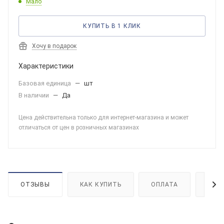
Мало
КУПИТЬ В 1 КЛИК
Хочу в подарок
Характеристики
Базовая единица
—
шт
В наличии
—
Да
Цена действительна только для интернет-магазина и может
отличаться от цен в розничных магазинах
ОТЗЫВЫ
КАК КУПИТЬ
ОПЛАТА
ДОС