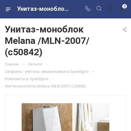
0
Унитаз-моноблок Melana /MLN-2007/ (c50842) в розничных магазинах Сантехторг
Унитаз-моноблок
Melana /MLN-2007/
(c50842)
—
—
Главная
Каталог
—
Санфаянс - унитазы, умывальники в Оренбурге
—
Комплекты в Оренбурге
Унитаз-моноблок Melana /MLN-2007/ (c50842)