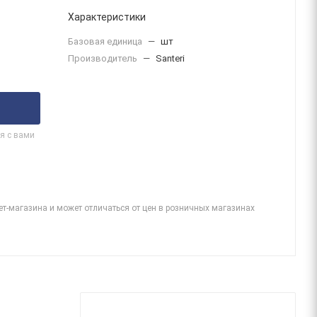
Характеристики
Базовая единица
—
шт
Производитель
—
Santeri
я с вами
ет-магазина и может отличаться от цен в розничных магазинах