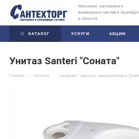
Магазины сантехники и
инженерных систем в Оренбург
и области
КАТАЛОГ
УСЛУГИ
АКЦИИ
Унитаз Santeri "Соната"
—
—
Главная
Каталог
Санфаянс - унитазы, умывальники в Орен