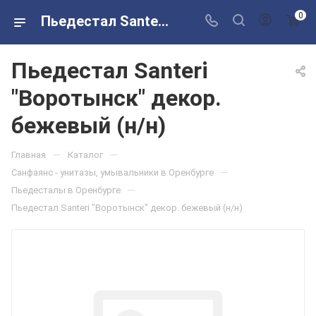
0
Пьедестал Santeri "Воротынск" декор. бежевый (н/н) в розничных магазинах Сантехторг
Пьедестал Santeri
"Воротынск" декор.
бежевый (н/н)
—
—
Главная
Каталог
—
Санфаянс - унитазы, умывальники в Оренбурге
—
Пьедесталы в Оренбурге
Пьедестал Santeri "Воротынск" декор. бежевый (н/н)