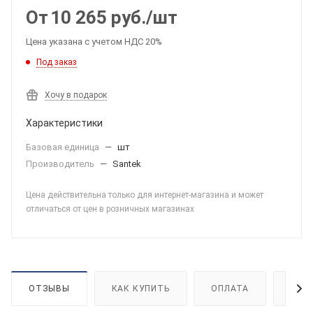
От
10 265
руб.
/шт
Цена указана с учетом НДС 20%
Под заказ
Хочу в подарок
Характеристики
Базовая единица
—
шт
Производитель
—
Santek
Цена действительна только для интернет-магазина и может
отличаться от цен в розничных магазинах
ОТЗЫВЫ
КАК КУПИТЬ
ОПЛАТА
ДОС