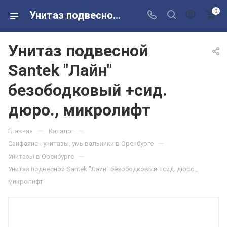
0
Унитаз подвесной Santek "Лайн" безободковый +сид. дюро., микролифт в розничных магазинах Сантехторг
Унитаз подвесной
Santek "Лайн"
безободковый +сид.
дюро., микролифт
—
—
Главная
Каталог
—
Санфаянс - унитазы, умывальники в Оренбурге
—
Унитазы в Оренбурге
Унитаз подвесной Santek "Лайн" безободковый +сид. дюро.,
микролифт