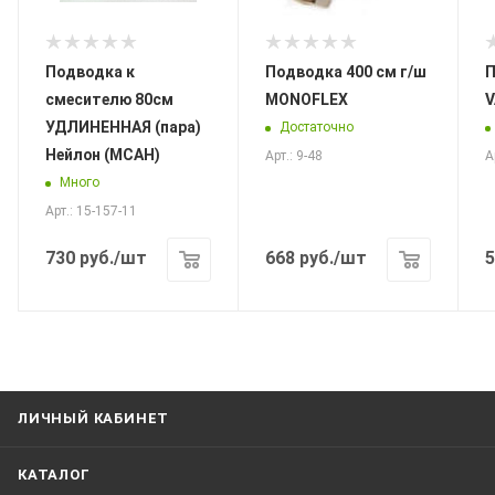
Подводка к
Подводка 400 см г/ш
По
смесителю 80см
MONOFLEX
V
УДЛИНЕННАЯ (пара)
Достаточно
Нейлон (МСАН)
Арт.: 9-48
А
Много
Арт.: 15-157-11
730
руб.
/шт
668
руб.
/шт
5
ЛИЧНЫЙ КАБИНЕТ
КАТАЛОГ