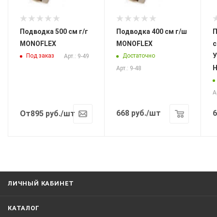
Подводка 500 см г/г
Подводка 400 см г/ш
П
MONOFLEX
MONOFLEX
с
У
Под заказ
Достаточно
Арт.: 9-49
Н
Арт.: 9-48
А
От
668
руб.
/шт
6
895
руб.
/шт
ЛИЧНЫЙ КАБИНЕТ
КАТАЛОГ