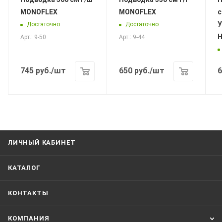
MONOFLEX
MONOFLEX
с
У
Достаточно
Достаточно
Н
Арт.: 9-50
Арт.: 9-44
745
руб.
/шт
650
руб.
/шт
6
ЛИЧНЫЙ КАБИНЕТ
КАТАЛОГ
КОНТАКТЫ
КОМПАНИЯ