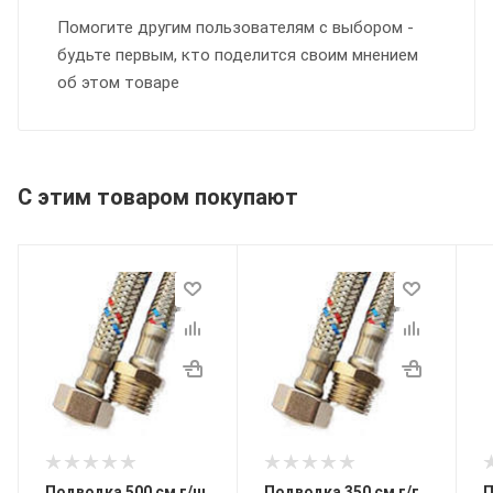
Помогите другим пользователям с выбором -
будьте первым, кто поделится своим мнением
об этом товаре
С этим товаром покупают
Подводка 500 см г/ш
Подводка 350 см г/г
П